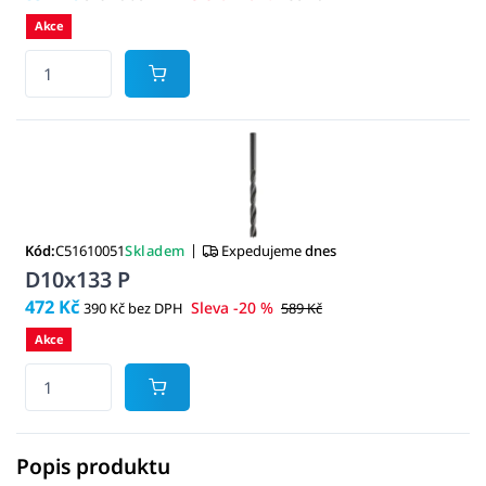
Akce
|
Kód:
C51610051
Skladem
Expedujeme
dnes
D10x133 P
472 Kč
Sleva -20 %
390 Kč bez DPH
589 Kč
Akce
Popis produktu