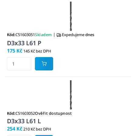
|
Kód:
C51603051
Skladem
Expedujeme
dnes
D3x33 L61 P
175 Kč
145 Kč bez DPH
Kód:
C51603052
Ověřit dostupnost
D3x33 L61 L
254 Kč
210 Kč bez DPH