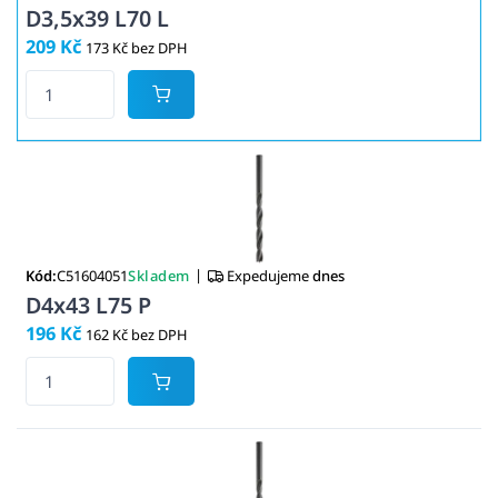
D3,5x39 L70 L
209 Kč
173 Kč bez DPH
|
Kód:
C51604051
Skladem
Expedujeme
dnes
D4x43 L75 P
196 Kč
162 Kč bez DPH