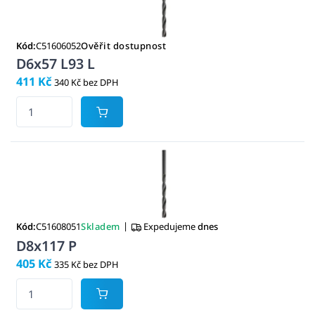
Kód:
C51606052
Ověřit dostupnost
D6x57 L93 L
411 Kč
340 Kč bez DPH
|
Kód:
C51608051
Skladem
Expedujeme
dnes
D8x117 P
405 Kč
335 Kč bez DPH