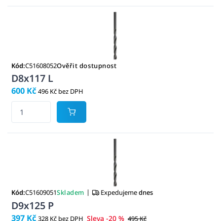
Kód:
C51608052
Ověřit dostupnost
D8x117 L
600 Kč
496 Kč bez DPH
|
Kód:
C51609051
Skladem
Expedujeme
dnes
D9x125 P
397 Kč
Sleva -20 %
328 Kč bez DPH
495 Kč