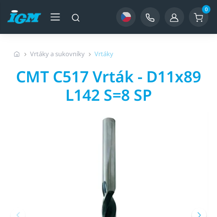
0
Vrtáky a sukovníky
Vrtáky
CMT C517 Vrták - D11x89
L142 S=8 SP