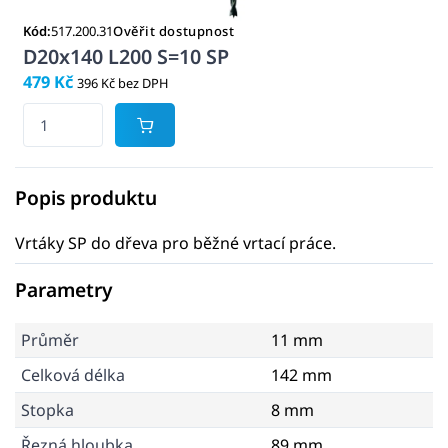
Kód:
517.200.31
Ověřit dostupnost
D20x140 L200 S=10 SP
479 Kč
396 Kč bez DPH
Popis produktu
Vrtáky SP do dřeva pro běžné vrtací práce.
Parametry
Průměr
11 mm
Celková délka
142 mm
Stopka
8 mm
Řezná hloubka
89 mm