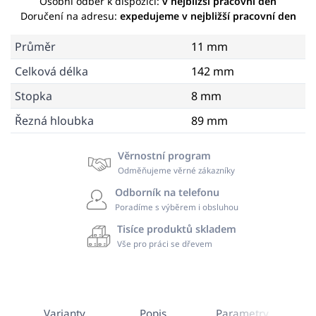
Osobní odběr k dispozici:
v nejbližší pracovní den
Doručení na adresu:
expedujeme v nejbližší pracovní den
Průměr
11 mm
Celková délka
142 mm
Stopka
8 mm
Řezná hloubka
89 mm
Věrnostní program
Odměňujeme věrné zákazníky
Odborník na telefonu
Poradíme s výběrem i obsluhou
Tisíce produktů skladem
Vše pro práci se dřevem
Varianty
Popis
Parametry