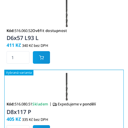
Kód:
516.060.52
Ověřit dostupnost
D6x57 L93 L
411 Kč
340 Kč bez DPH
|
Kód:
516.080.51
Skladem
Expedujeme
v pondělí
D8x117 P
405 Kč
335 Kč bez DPH