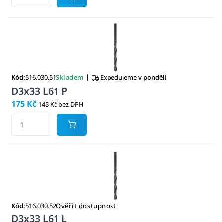
|
Kód:
516.030.51
Skladem
Expedujeme
v pondělí
D3x33 L61 P
175 Kč
145 Kč bez DPH
Kód:
516.030.52
Ověřit dostupnost
D3x33 L61 L