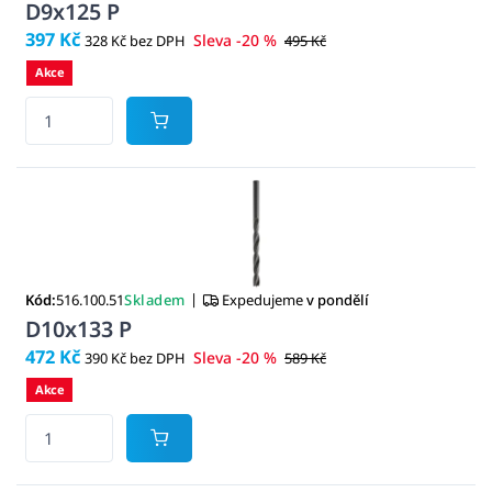
D9x125 P
397 Kč
Sleva -20 %
328 Kč bez DPH
495 Kč
Akce
|
Kód:
516.100.51
Skladem
Expedujeme
v pondělí
D10x133 P
472 Kč
Sleva -20 %
390 Kč bez DPH
589 Kč
Akce