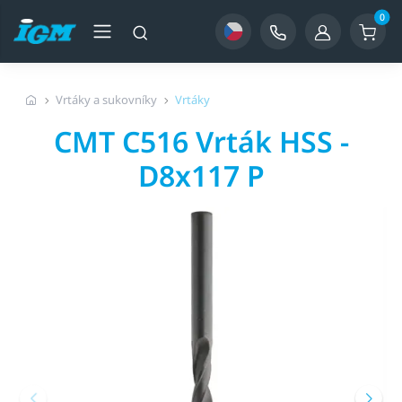
0
Vrtáky a sukovníky
Vrtáky
CMT C516 Vrták HSS -
D8x117 P