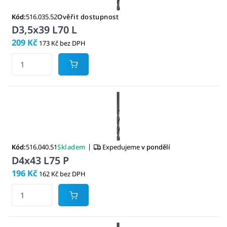
Kód:
516.035.52
Ověřit dostupnost
D3,5x39 L70 L
209 Kč
173 Kč bez DPH
|
Kód:
516.040.51
Skladem
Expedujeme
v pondělí
D4x43 L75 P
196 Kč
162 Kč bez DPH