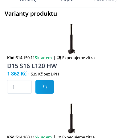
Varianty produktu
|
Kód:
514.150.11
Skladem
Expedujeme
zítra
D15 S16 L120 HW
1 862 Kč
1 539 Kč bez DPH
|
Kód:
514.160.11
Skladem
Expedujeme
zítra