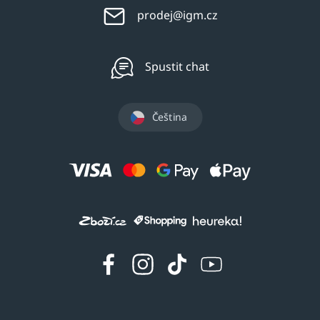
prodej@igm.cz
Spustit chat
Čeština