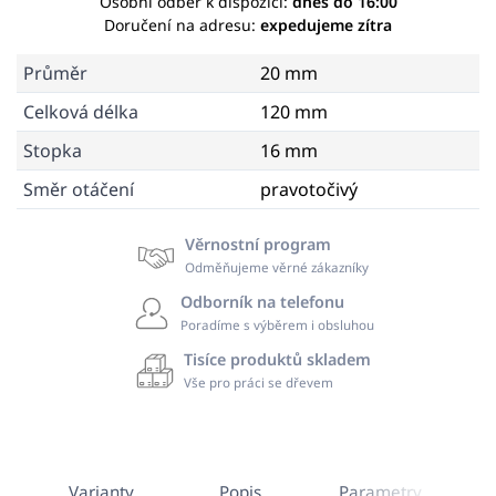
Osobní odběr k dispozici:
dnes do 16:00
Doručení na adresu:
expedujeme zítra
Průměr
20 mm
Celková délka
120 mm
Stopka
16 mm
Směr otáčení
pravotočivý
Věrnostní program
Odměňujeme věrné zákazníky
Odborník na telefonu
Poradíme s výběrem i obsluhou
Tisíce produktů skladem
Vše pro práci se dřevem
Varianty
Popis
Parametry