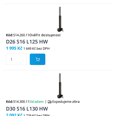
Kód:
514.260.11
Ověřit dostupnost
D26 S16 L125 HW
1 995 Kč
1 649 Kč bez DPH
|
Kód:
514.300.11
Skladem
Expedujeme
zítra
D30 S16 L130 HW
2 092 Kč
1 729 Kč bez DPH