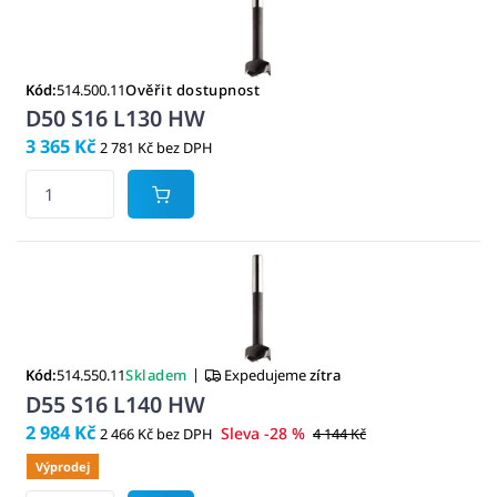
Kód:
514.500.11
Ověřit dostupnost
D50 S16 L130 HW
3 365 Kč
2 781 Kč bez DPH
|
Kód:
514.550.11
Skladem
Expedujeme
zítra
D55 S16 L140 HW
2 984 Kč
Sleva -28 %
2 466 Kč bez DPH
4 144 Kč
Výprodej