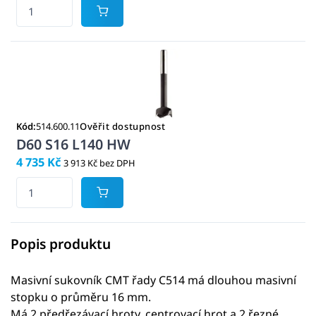
Kód:
514.600.11
Ověřit dostupnost
D60 S16 L140 HW
4 735 Kč
3 913 Kč bez DPH
Popis produktu
Masivní sukovník CMT řady C514 má dlouhou masivní
stopku o průměru 16 mm.
Má 2 předřezávací hroty, centrovací hrot a 2 řezné