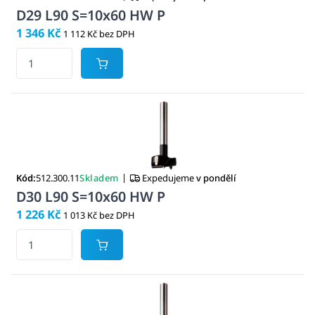
D29 L90 S=10x60 HW P
1 346 Kč
1 112 Kč bez DPH
|
Kód:
512.300.11
Skladem
Expedujeme
v pondělí
D30 L90 S=10x60 HW P
1 226 Kč
1 013 Kč bez DPH