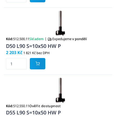
|
Kód:
512.500.11
Skladem
Expedujeme
v pondělí
D50 L90 S=10x50 HW P
2 203 Kč
1 821 Kč bez DPH
Kód:
512.550.11
Ověřit dostupnost
D55 L90 S=10x50 HW P