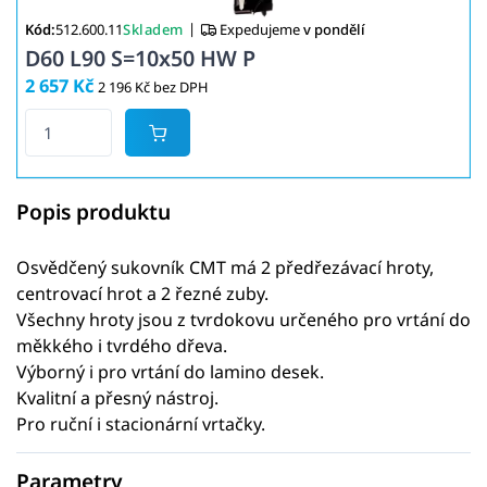
|
Kód:
512.600.11
Skladem
Expedujeme
v pondělí
D60 L90 S=10x50 HW P
2 657 Kč
2 196 Kč bez DPH
Popis produktu
Osvědčený sukovník CMT má 2 předřezávací hroty,
centrovací hrot a 2 řezné zuby.
Všechny hroty jsou z tvrdokovu určeného pro vrtání do
měkkého i tvrdého dřeva.
Výborný i pro vrtání do lamino desek.
Kvalitní a přesný nástroj.
Pro ruční i stacionární vrtačky.
Parametry