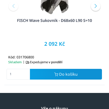
FISCH Wave Sukovník - D68x60 L90 S=10
2 092 Kč
Kód: 031706800
|
Skladem
Expedujeme
v pondělí
Do košíku
Vše o nákupu