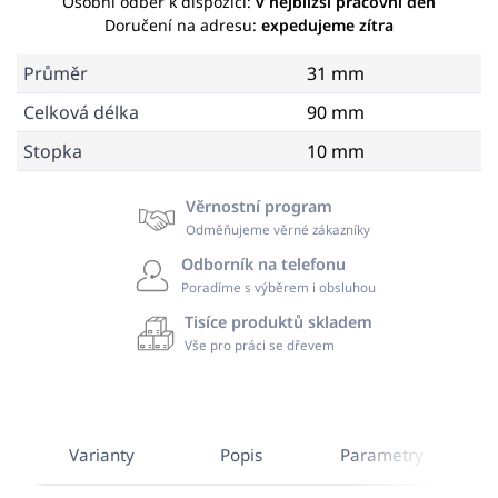
Osobní odběr k dispozici:
v nejbližší pracovní den
Doručení na adresu:
expedujeme zítra
Průměr
31 mm
Celková délka
90 mm
Stopka
10 mm
Věrnostní program
Odměňujeme věrné zákazníky
Odborník na telefonu
Poradíme s výběrem i obsluhou
Tisíce produktů skladem
Vše pro práci se dřevem
Varianty
Popis
Parametry