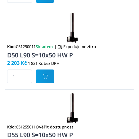
|
Kód:
C51250011
Skladem
Expedujeme
zítra
D50 L90 S=10x50 HW P
2 203 Kč
1 821 Kč bez DPH
Kód:
C51255011
Ověřit dostupnost
D55 L90 S=10x50 HW P