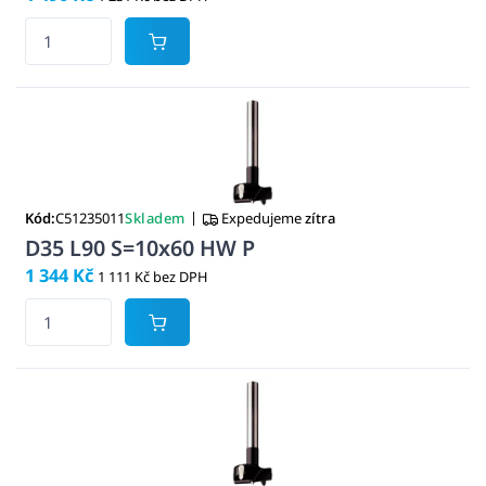
|
Kód:
C51235011
Skladem
Expedujeme
zítra
D35 L90 S=10x60 HW P
1 344 Kč
1 111 Kč bez DPH