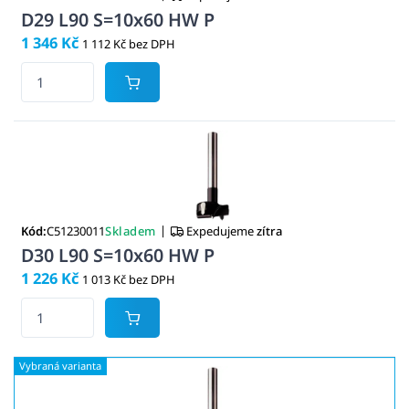
D29 L90 S=10x60 HW P
1 346 Kč
1 112 Kč bez DPH
|
Kód:
C51230011
Skladem
Expedujeme
zítra
D30 L90 S=10x60 HW P
1 226 Kč
1 013 Kč bez DPH