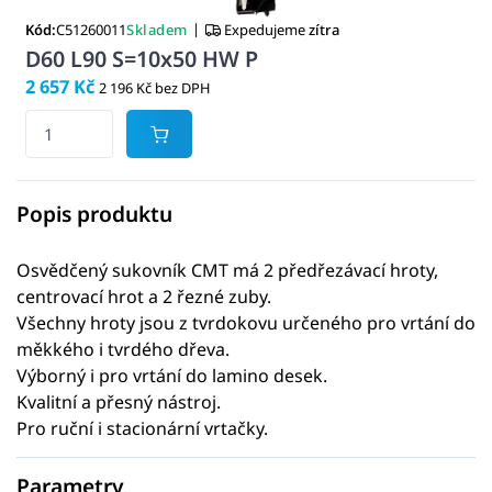
|
Kód:
C51260011
Skladem
Expedujeme
zítra
D60 L90 S=10x50 HW P
2 657 Kč
2 196 Kč bez DPH
Popis produktu
Osvědčený sukovník CMT má 2 předřezávací hroty,
centrovací hrot a 2 řezné zuby.
Všechny hroty jsou z tvrdokovu určeného pro vrtání do
měkkého i tvrdého dřeva.
Výborný i pro vrtání do lamino desek.
Kvalitní a přesný nástroj.
Pro ruční i stacionární vrtačky.
Parametry