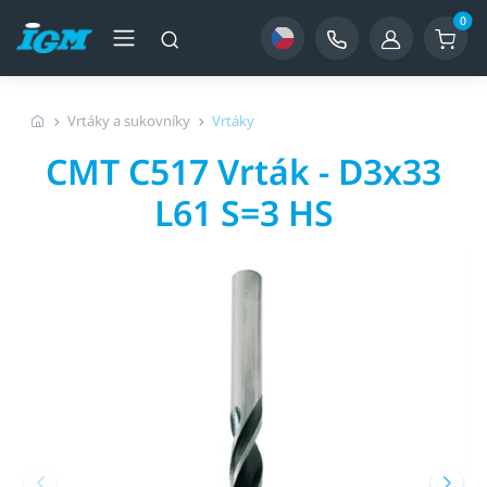
0
Vrtáky a sukovníky
Vrtáky
CMT C517 Vrták - D3x33
L61 S=3 HS