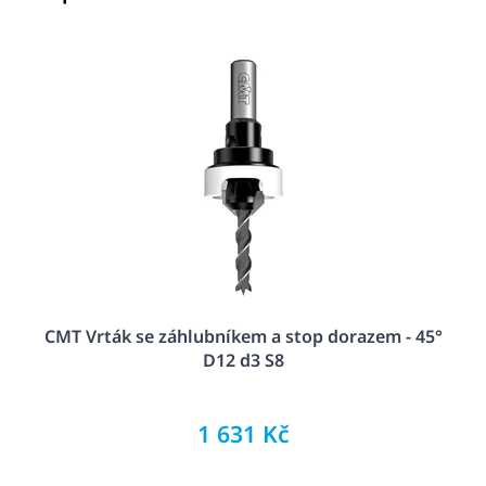
CMT Vrták se záhlubníkem a stop dorazem - 45°
D12 d3 S8
1 631 Kč