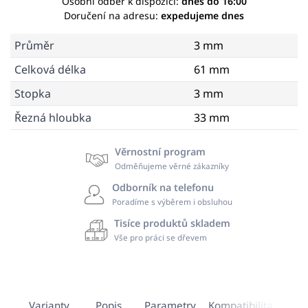
Osobní odběr k dispozici:
dnes do 16:00
Doručení na adresu:
expedujeme dnes
Průměr
3 mm
Celková délka
61 mm
Stopka
3 mm
Řezná hloubka
33 mm
Věrnostní program
Odměňujeme věrné zákazníky
Odborník na telefonu
Poradíme s výběrem i obsluhou
Tisíce produktů skladem
Vše pro práci se dřevem
Varianty
Popis
Parametry
Kompatibilita