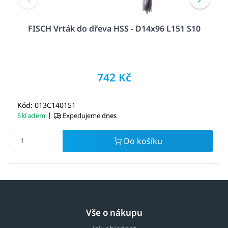
FISCH Vrták do dřeva HSS - D14x96 L151 S10
742 Kč
Kód: 013C140151
|
Skladem
Expedujeme
dnes
Do košíku
Vše o nákupu