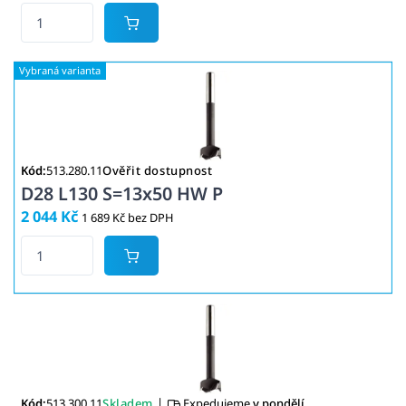
Kód:
513.280.11
Ověřit dostupnost
D28 L130 S=13x50 HW P
2 044 Kč
1 689 Kč bez DPH
|
Kód:
513.300.11
Skladem
Expedujeme
v pondělí