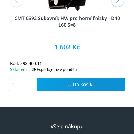
CMT C392 Sukovník HW pro horní frézky - D40
L60 S=8
1 602 Kč
Kód: 392.400.11
|
Skladem
Expedujeme
v pondělí
Do košíku
Vše o nákupu