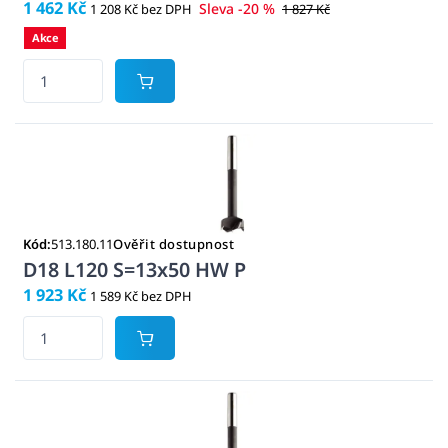
1 462 Kč
Sleva -20 %
1 208 Kč bez DPH
1 827 Kč
Akce
Kód:
513.180.11
Ověřit dostupnost
D18 L120 S=13x50 HW P
1 923 Kč
1 589 Kč bez DPH