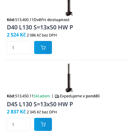
Kód:
513.400.11
Ověřit dostupnost
D40 L130 S=13x50 HW P
2 524 Kč
2 086 Kč bez DPH
|
Kód:
513.450.11
Skladem
Expedujeme
v pondělí
D45 L130 S=13x50 HW P
2 837 Kč
2 345 Kč bez DPH