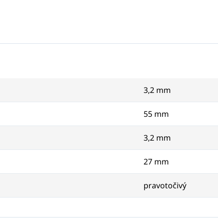
3,2 mm
55 mm
3,2 mm
27 mm
pravotočivý