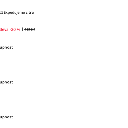
Expedujeme
zítra
|
Sleva -20 %
413 Kč
tupnost
tupnost
tupnost