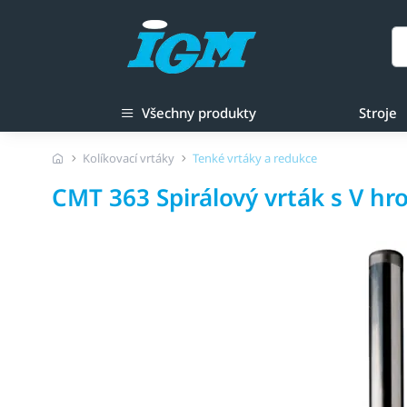
Všechny produkty
Stroje
Kolíkovací vrtáky
Tenké vrtáky a redukce
CMT 363 Spirálový vrták s V h