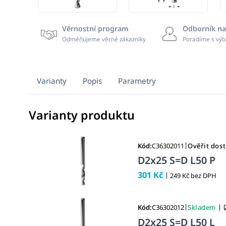
Věrnostní program
Odborník na
Odměňujeme věrné zákazníky
Poradíme s výb
Varianty
Popis
Parametry
Varianty produktu
|
Kód:
C36302011
Ověřit dos
D2x25 S=D L50 P
301 Kč
|
249 Kč bez DPH
|
|
Kód:
C36302012
Skladem
D2x25 S=D L50 L