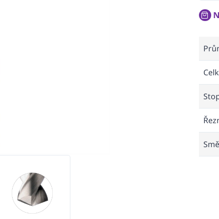
N
Prů
Celk
Sto
Řez
Smě