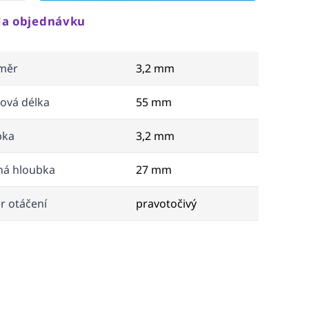
a objednávku
měr
3,2 mm
ová délka
55 mm
pka
3,2 mm
ná hloubka
27 mm
r otáčení
pravotočivý