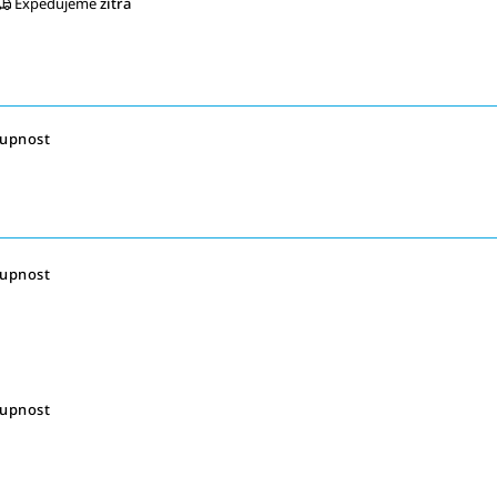
Expedujeme
zítra
tupnost
tupnost
tupnost