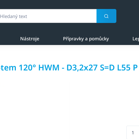
Nástroje
Přípravky a pomůcky
Le
rotem 120° HWM - D3,2x27 S=D L55 P