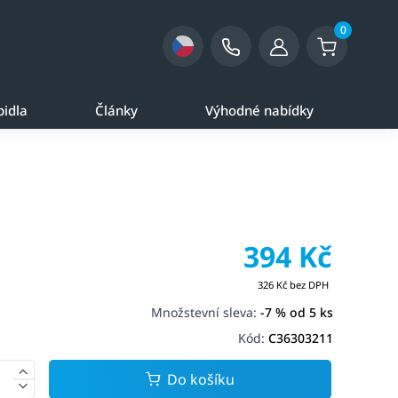
0
pidla
Články
Výhodné nabídky
394 Kč
326 Kč bez DPH
Množstevní sleva:
-7 % od 5 ks
Kód:
C36303211
Do košíku