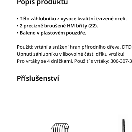
Popis produktu
• Tělo záhlubníku z vysoce kvalitní tvrzené oceli.
• 2 precizně broušené HM břity (Z2).
• Baleno v plastovém pouzdře.
Použití: vrtání a srážení hran přírodního dřeva, DTD
Upnutí záhlubníku v libovolné části dříku vrtáku!
Pro vrtáky se 4 drážkami. Použití s vrtáky: 306-30
Příslušenství