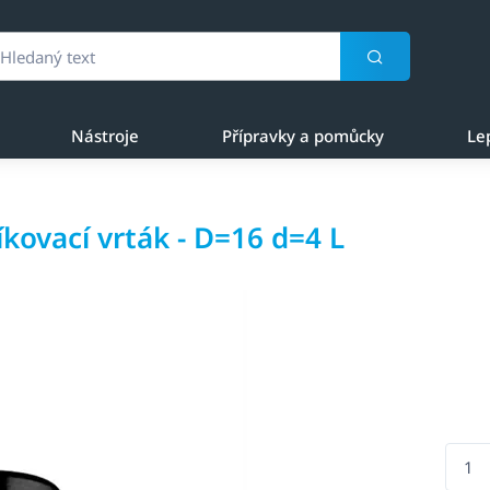
Nástroje
Přípravky a pomůcky
Le
kovací vrták - D=16 d=4 L