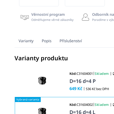
Věrnostní program
Odborník na
Odměňujeme věrné zákazníky
Poradíme s výb
Varianty
Popis
Příslušenství
Varianty produktu
|
|
Kód:
C31604001
Skladem
D=16 d=4 P
649 Kč
|
536 Kč bez DPH
|
|
Kód:
C31604002
Skladem
D=16 d=4 L