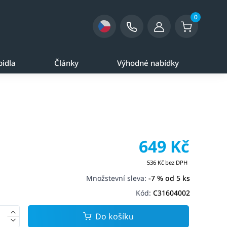
0
pidla
Články
Výhodné nabídky
649 Kč
536 Kč bez DPH
Množstevní sleva:
-7 % od 5 ks
Kód:
C31604002
Do košíku