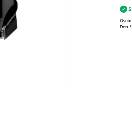
S
Osobn
Doruč