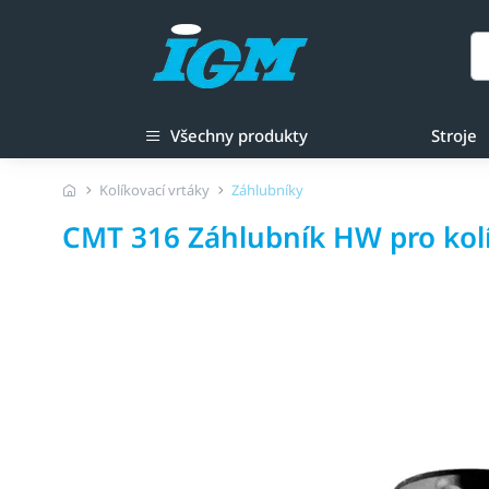
Všechny produkty
Stroje
Kolíkovací vrtáky
Záhlubníky
CMT 316 Záhlubník HW pro kolí