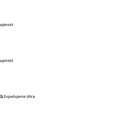
tupnost
tupnost
Expedujeme
zítra