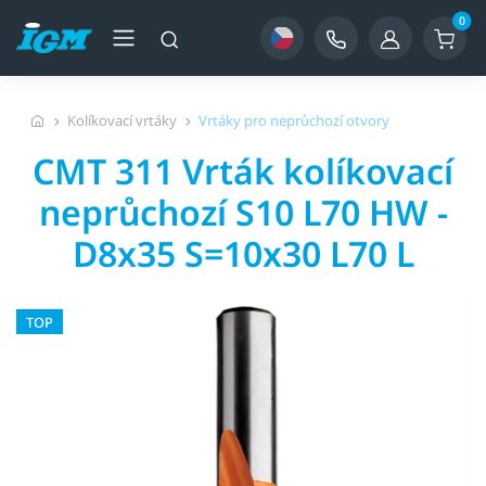
0
Kolíkovací vrtáky
Vrtáky pro neprůchozí otvory
CMT 311 Vrták kolíkovací
neprůchozí S10 L70 HW -
D8x35 S=10x30 L70 L
TOP