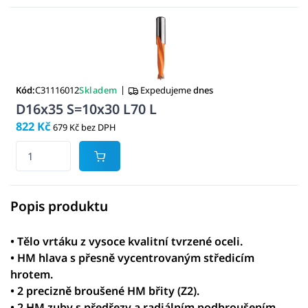
|
Kód:
C31116012
Skladem
Expedujeme
dnes
D16x35 S=10x30 L70 L
822 Kč
679 Kč bez DPH
Popis produktu
• Tělo vrtáku z vysoce kvalitní tvrzené oceli.
• HM hlava s přesně vycentrovaným středicím
hrotem.
• 2 precizně broušené HM břity (Z2).
• 2 HM zuby s předřezy a radiálním podbroušením