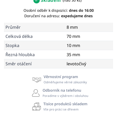
Skladem
(nad 30 ks)
Osobní odběr k dispozici:
dnes do 16:00
Doručení na adresu:
expedujeme dnes
Průměr
8 mm
Celková délka
70 mm
Stopka
10 mm
Řezná hloubka
35 mm
Směr otáčení
levotočivý
Věrnostní program
Odměňujeme věrné zákazníky
Odborník na telefonu
Poradíme s výběrem i obsluhou
Tisíce produktů skladem
Vše pro práci se dřevem