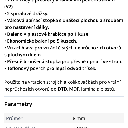
(V2).
• 2 spiralové drážky.
• Válcová upínací stopka s unášecí plochou a šroubem
pro nastavení délky.
• Baleno v plastové krabičce po 1 kuse.
• Ekonomické balení po 5 kusech.
• Vrtací hlava pro vrtání čistých neprůchozích otvorů
s plochým dnem.
• Přesně broušená stopka pro přesné upnutí ve stroji.
• Teflonový povrch pro lepší odvod třísek.
Použití: na vrtacích strojích a kolíkovačkách pro vrtání
neprůchozích otvorů do DTD, MDF, lamina a plastů.
Parametry
Průměr
8 mm