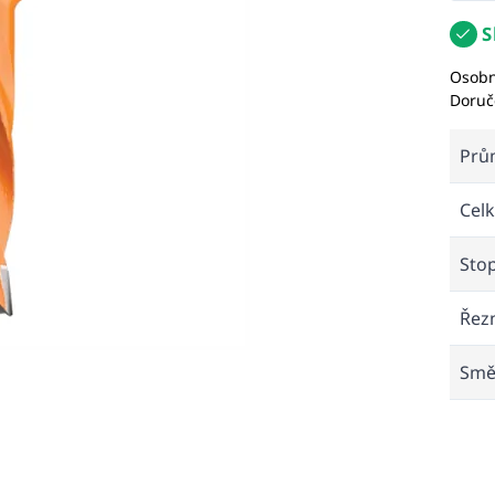
S
Osobn
Doruč
Prů
Celk
Sto
Řez
Smě