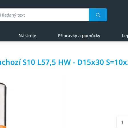
Nástroje
Přípravky a pomůcky
Le
ůchozí S10 L57,5 HW - D15x30 S=10x