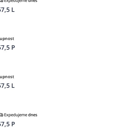
Expedujeme
dnes
7,5 L
tupnost
7,5 P
tupnost
7,5 L
Expedujeme
dnes
7,5 P