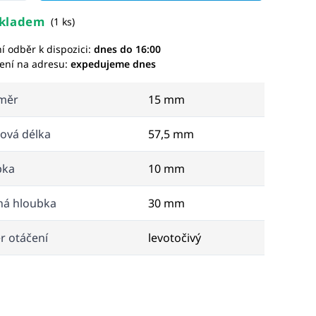
kladem
(1 ks)
í odběr k dispozici:
dnes do 16:00
ení na adresu:
expedujeme dnes
měr
15 mm
ová délka
57,5 mm
pka
10 mm
ná hloubka
30 mm
r otáčení
levotočivý