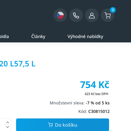
0
pidla
Články
Výhodné nabídky
20 L57,5 L
754 Kč
623 Kč bez DPH
Množstevní sleva:
-7 % od 5 ks
Kód:
C30815012
Do košíku