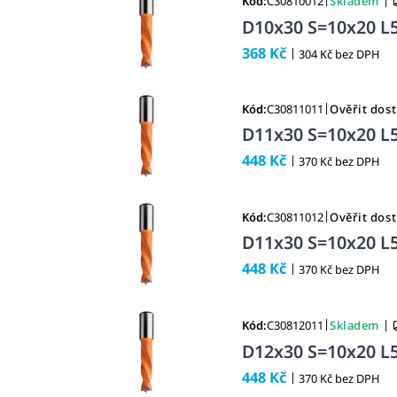
Kód:
C30810012
Skladem
D10x30 S=10x20 L5
368 Kč
|
304 Kč bez DPH
|
Kód:
C30811011
Ověřit dos
D11x30 S=10x20 L5
448 Kč
|
370 Kč bez DPH
|
Kód:
C30811012
Ověřit dos
D11x30 S=10x20 L5
448 Kč
|
370 Kč bez DPH
|
|
Kód:
C30812011
Skladem
D12x30 S=10x20 L5
448 Kč
|
370 Kč bez DPH