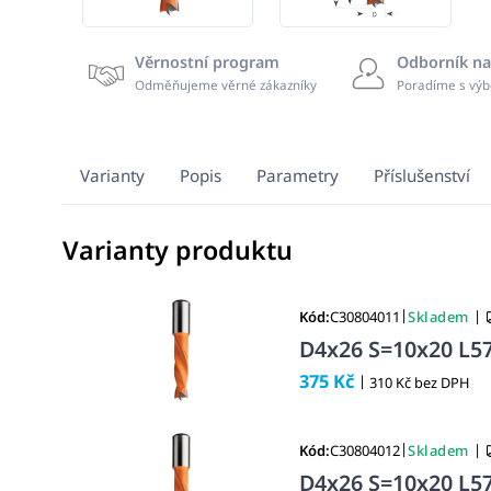
Věrnostní program
Odborník na
Odměňujeme věrné zákazníky
Poradíme s výb
Varianty
Popis
Parametry
Příslušenství
Varianty produktu
|
|
Kód:
C30804011
Skladem
D4x26 S=10x20 L57
375 Kč
|
310 Kč bez DPH
|
|
Kód:
C30804012
Skladem
D4x26 S=10x20 L57