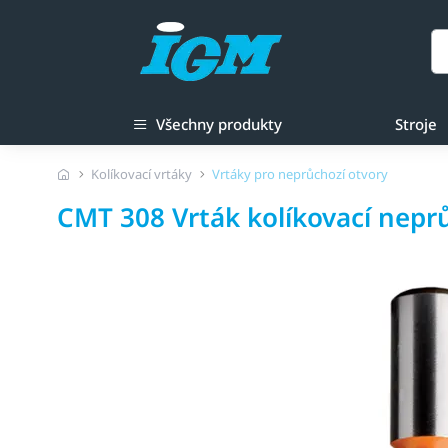
Všechny produkty
Stroje
Kolíkovací vrtáky
Vrtáky pro neprůchozí otvory
CMT 308 Vrták kolíkovací nepr