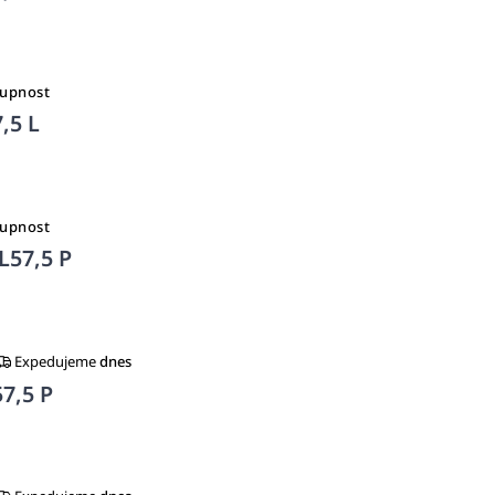
tupnost
,5 L
tupnost
L57,5 P
Expedujeme
dnes
7,5 P